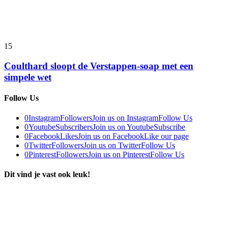
15
Coulthard sloopt de Verstappen-soap met een
simpele wet
Follow Us
0
Instagram
Followers
Join us on Instagram
Follow Us
0
Youtube
Subscribers
Join us on Youtube
Subscribe
0
Facebook
Likes
Join us on Facebook
Like our page
0
Twitter
Followers
Join us on Twitter
Follow Us
0
Pinterest
Followers
Join us on Pinterest
Follow Us
Dit vind je vast ook leuk!