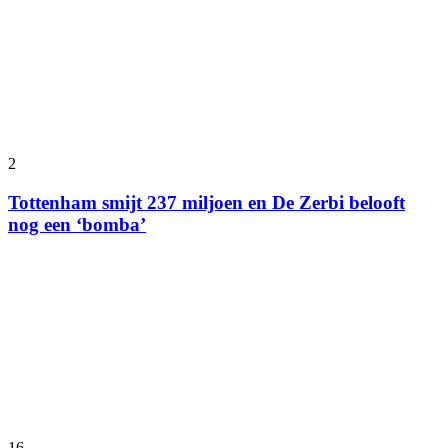
2
Tottenham smijt 237 miljoen en De Zerbi belooft
nog een ‘bomba’
16