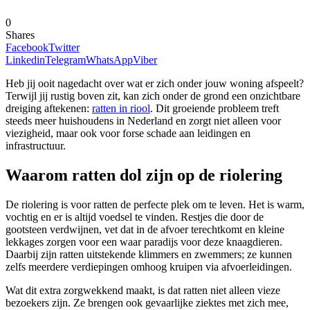
0
Shares
Facebook
Twitter
Linkedin
Telegram
WhatsApp
Viber
Heb jij ooit nagedacht over wat er zich onder jouw woning afspeelt?
Terwijl jij rustig boven zit, kan zich onder de grond een onzichtbare
dreiging aftekenen:
ratten in riool
. Dit groeiende probleem treft
steeds meer huishoudens in Nederland en zorgt niet alleen voor
viezigheid, maar ook voor forse schade aan leidingen en
infrastructuur.
Waarom ratten dol zijn op de riolering
De riolering is voor ratten de perfecte plek om te leven. Het is warm,
vochtig en er is altijd voedsel te vinden. Restjes die door de
gootsteen verdwijnen, vet dat in de afvoer terechtkomt en kleine
lekkages zorgen voor een waar paradijs voor deze knaagdieren.
Daarbij zijn ratten uitstekende klimmers en zwemmers; ze kunnen
zelfs meerdere verdiepingen omhoog kruipen via afvoerleidingen.
Wat dit extra zorgwekkend maakt, is dat ratten niet alleen vieze
bezoekers zijn. Ze brengen ook gevaarlijke ziektes met zich mee,