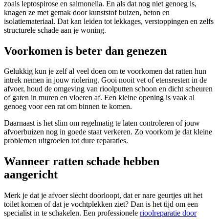
zoals leptospirose en salmonella. En als dat nog niet genoeg is,
knagen ze met gemak door kunststof buizen, beton en
isolatiemateriaal. Dat kan leiden tot lekkages, verstoppingen en zelfs
structurele schade aan je woning.
Voorkomen is beter dan genezen
Gelukkig kun je zelf al veel doen om te voorkomen dat ratten hun
intrek nemen in jouw riolering. Gooi nooit vet of etensresten in de
afvoer, houd de omgeving van rioolputten schoon en dicht scheuren
of gaten in muren en vloeren af. Een kleine opening is vaak al
genoeg voor een rat om binnen te komen.
Daarnaast is het slim om regelmatig te laten controleren of jouw
afvoerbuizen nog in goede staat verkeren. Zo voorkom je dat kleine
problemen uitgroeien tot dure reparaties.
Wanneer ratten schade hebben
aangericht
Merk je dat je afvoer slecht doorloopt, dat er nare geurtjes uit het
toilet komen of dat je vochtplekken ziet? Dan is het tijd om een
specialist in te schakelen. Een professionele
rioolreparatie door