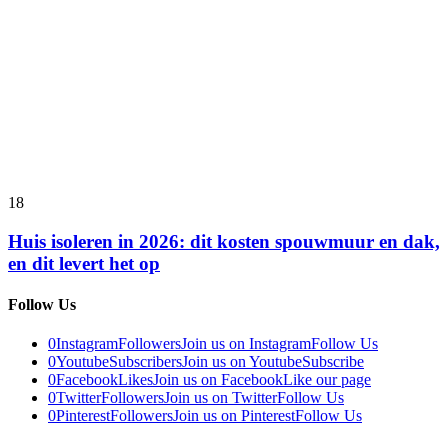
18
Huis isoleren in 2026: dit kosten spouwmuur en dak,
en dit levert het op
Follow Us
0
Instagram
Followers
Join us on Instagram
Follow Us
0
Youtube
Subscribers
Join us on Youtube
Subscribe
0
Facebook
Likes
Join us on Facebook
Like our page
0
Twitter
Followers
Join us on Twitter
Follow Us
0
Pinterest
Followers
Join us on Pinterest
Follow Us