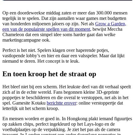
Op een doordeweekse middag zaten er meer dan 300.000 mensen
tegelijk in te spelen. Dat zijn aantallen waar games met budgetten
van honderden miljoenen jaloers op zijn. Net als
Grow a Garden,
een van de populairste spellen van dit moment
, bewijst Meccha
Chameleon dat een simpel idee soms harder gaat dan welke
marketingcampagne ook.
Perfect is het niet. Spelers klagen over haperende potjes,
vastlopende lobby’s en hier en daar een valsspeler. Maar dat lijkt
niemand te deren. Het concept is te leuk.
En toen kroop het de straat op
Het bleef niet bij een scherm. Het leukste deel van dit verhaal speelt
zich af in de echte wereld. Fans begonnen kleine 3D-geprinte
poppetjes te beschilderen en die overal te verstoppen, net als in het
spel. Gamesite Kotaku
berichtte erover
: online verstoppertje dat
letterlijk uit het scherm kroop.
En mensen worden er goed in. In Hongkong plakt iemand figuurtjes
op zakken chips, perfect ingekleurd op het Lays-logo en de
voetbalplaatjes op de verpakking. Je ziet het pas als de camera
inzoomt. In Londen verstopt een ander dagenlang poppetjes in