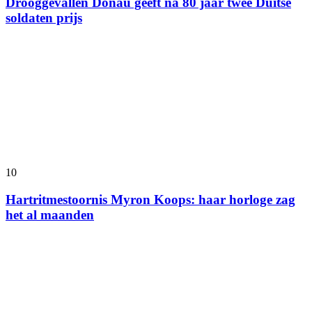
Drooggevallen Donau geeft na 80 jaar twee Duitse
soldaten prijs
10
Hartritmestoornis Myron Koops: haar horloge zag
het al maanden