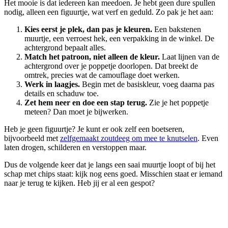
Het mooie is dat iedereen kan meedoen. Je hebt geen dure spullen
nodig, alleen een figuurtje, wat verf en geduld. Zo pak je het aan:
Kies eerst je plek, dan pas je kleuren.
Een bakstenen
muurtje, een verroest hek, een verpakking in de winkel. De
achtergrond bepaalt alles.
Match het patroon, niet alleen de kleur.
Laat lijnen van de
achtergrond over je poppetje doorlopen. Dat breekt de
omtrek, precies wat de camouflage doet werken.
Werk in laagjes.
Begin met de basiskleur, voeg daarna pas
details en schaduw toe.
Zet hem neer en doe een stap terug.
Zie je het poppetje
meteen? Dan moet je bijwerken.
Heb je geen figuurtje? Je kunt er ook zelf een boetseren,
bijvoorbeeld met
zelfgemaakt zoutdeeg om mee te knutselen
. Even
laten drogen, schilderen en verstoppen maar.
Dus de volgende keer dat je langs een saai muurtje loopt of bij het
schap met chips staat: kijk nog eens goed. Misschien staat er iemand
naar je terug te kijken. Heb jij er al een gespot?