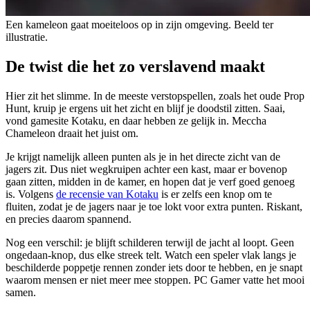
Een kameleon gaat moeiteloos op in zijn omgeving. Beeld ter
illustratie.
De twist die het zo verslavend maakt
Hier zit het slimme. In de meeste verstopspellen, zoals het oude Prop
Hunt, kruip je ergens uit het zicht en blijf je doodstil zitten. Saai,
vond gamesite Kotaku, en daar hebben ze gelijk in. Meccha
Chameleon draait het juist om.
Je krijgt namelijk alleen punten als je in het directe zicht van de
jagers zit. Dus niet wegkruipen achter een kast, maar er bovenop
gaan zitten, midden in de kamer, en hopen dat je verf goed genoeg
is. Volgens
de recensie van Kotaku
is er zelfs een knop om te
fluiten, zodat je de jagers naar je toe lokt voor extra punten. Riskant,
en precies daarom spannend.
Nog een verschil: je blijft schilderen terwijl de jacht al loopt. Geen
ongedaan-knop, dus elke streek telt. Watch een speler vlak langs je
beschilderde poppetje rennen zonder iets door te hebben, en je snapt
waarom mensen er niet meer mee stoppen. PC Gamer vatte het mooi
samen.