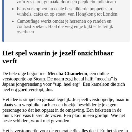
zo’n zes euro, gemaakt door een piepklein indie-team.
Fans verstoppen nu echte beschilderde poppetjes in
winkels, cafes en op straat, van Hongkong tot Londen.
Camouflage werkt omdat je hersenen op randen en
contrast zoeken. Haal die weg en je kijkt er letterlijk
overheen.
Het spel waarin je jezelf onzichtbaar
verft
De hele rage begon met
Meccha Chameleon
, een online
verstoppertje op Steam. De naam zegt het al half: “meccha” is
Japans jongerenslang voor “sup, heel erg”. Een kameleon die zich
heel erg goed verstopt, dus.
Het idee is simpel en geniaal tegelijk. Je speelt verstoppertje, maar in
plaats van wegduiken achter een hoekje beschilder je je eigen
personage zo dat het opgaat in de omgeving. Een baksteen in de
muur. Een vaas tussen de vazen. Een plooi in een gordijn. Wie het
beste schildert, wordt niet gevonden.
Het is verstoppertje voor de generatie die alles deelt. En het sloeg in