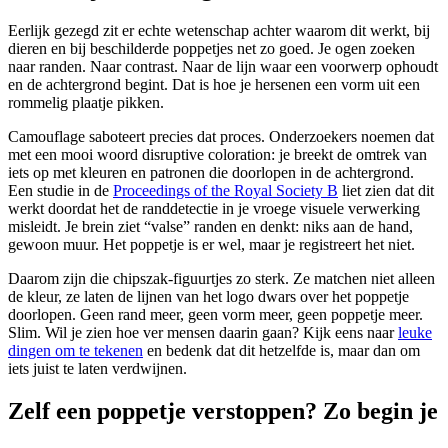
Eerlijk gezegd zit er echte wetenschap achter waarom dit werkt, bij
dieren en bij beschilderde poppetjes net zo goed. Je ogen zoeken
naar randen. Naar contrast. Naar de lijn waar een voorwerp ophoudt
en de achtergrond begint. Dat is hoe je hersenen een vorm uit een
rommelig plaatje pikken.
Camouflage saboteert precies dat proces. Onderzoekers noemen dat
met een mooi woord disruptive coloration: je breekt de omtrek van
iets op met kleuren en patronen die doorlopen in de achtergrond.
Een studie in de
Proceedings of the Royal Society B
liet zien dat dit
werkt doordat het de randdetectie in je vroege visuele verwerking
misleidt. Je brein ziet “valse” randen en denkt: niks aan de hand,
gewoon muur. Het poppetje is er wel, maar je registreert het niet.
Daarom zijn die chipszak-figuurtjes zo sterk. Ze matchen niet alleen
de kleur, ze laten de lijnen van het logo dwars over het poppetje
doorlopen. Geen rand meer, geen vorm meer, geen poppetje meer.
Slim. Wil je zien hoe ver mensen daarin gaan? Kijk eens naar
leuke
dingen om te tekenen
en bedenk dat dit hetzelfde is, maar dan om
iets juist te laten verdwijnen.
Zelf een poppetje verstoppen? Zo begin je