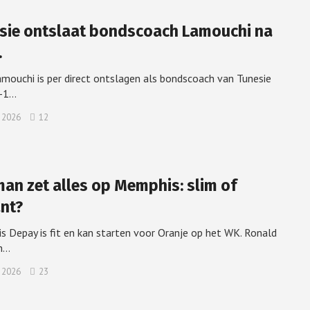
sie ontslaat bondscoach Lamouchi na
…
amouchi is per direct ontslagen als bondscoach van Tunesie
5-1…
i 2026
12
an zet alles op Memphis: slim of
ant?
 Depay is fit en kan starten voor Oranje op het WK. Ronald
n…
i 2026
23