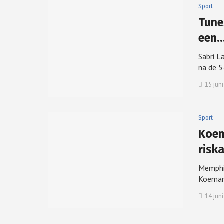
Sport
Tune
een
Sabri L
na de 
15 jun
Sport
Koem
risk
Memphis
Koema
14 jun